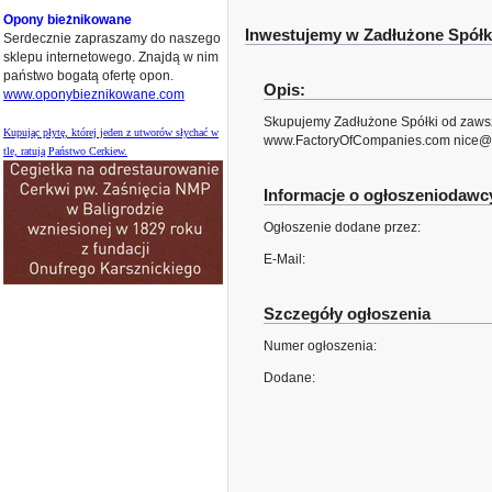
Opony bieżnikowane
Inwestujemy w Zadłużone Spółk
Serdecznie zapraszamy do naszego
sklepu internetowego. Znajdą w nim
państwo bogatą ofertę opon.
Opis:
www.oponybieznikowane.com
Skupujemy Zadłużone Spółki od zawsze 
Kupując płytę, której jeden z utworów słychać w
www.FactoryOfCompanies.com nice@fa
tle, ratują Państwo Cerkiew.
Informacje o ogłoszeniodawc
Ogłoszenie dodane przez:
E-Mail:
Szczegóły ogłoszenia
Numer ogłoszenia:
Dodane: